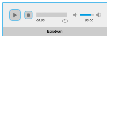
00:00
00:00
Egiptyan